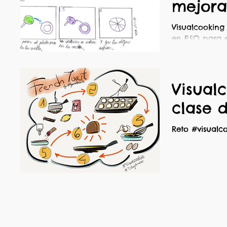
mejora
Visualcookin
en ESO para e
Castellana.
Visual
clase 
Reto #visualc