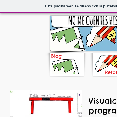
Esta página web se diseñó con la plataf
Blog
Reto
Visual
progr