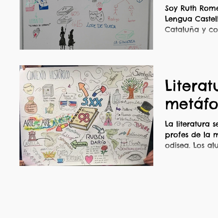
Soy Ruth Rome
Lengua Castel
Cataluña y co
en red(ados). 
Literat
metáfo
La literatura 
profes de la 
odisea. Los a
desconectan fá